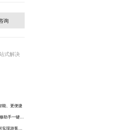
咨询
站式解决
智能、更便捷
装修小程序怎么开发(小程序开发：装修助手一键搞定)
景区小程序：旅游业的创新工具，如何实现游客与管理者双赢？