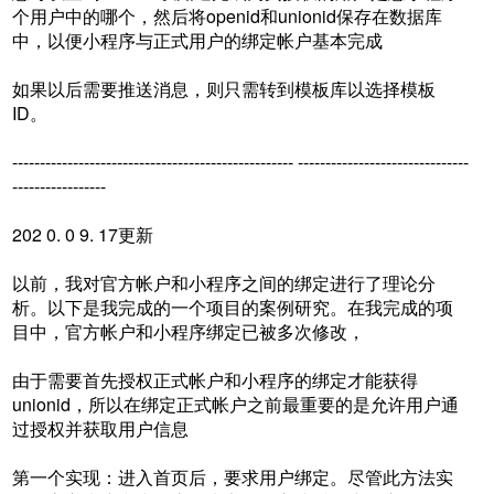
个用户中的哪个，然后将openid和unionid保存在数据库
中，以便小程序与正式用户的绑定帐户基本完成
如果以后需要推送消息，则只需转到模板库以选择模板
ID。
--------------------------------------------------- -------------------------------
-----------------
202 0. 0 9. 17更新
以前，我对官方帐户和小程序之间的绑定进行了理论分
析。以下是我完成的一个项目的案例研究。在我完成的项
目中，官方帐户和小程序绑定已被多次修改，
由于需要首先授权正式帐户和小程序的绑定才能获得
unionid，所以在绑定正式帐户之前最重要的是允许用户通
过授权并获取用户信息
第一个实现：进入首页后，要求用户绑定。尽管此方法实