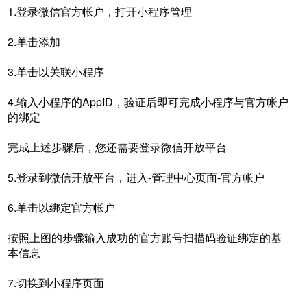
1.登录微信官方帐户，打开小程序管理
2.单击添加
3.单击以关联小程序
4.输入小程序的AppID，验证后即可完成小程序与官方帐户
的绑定
完成上述步骤后，您还需要登录微信开放平台
5.登录到微信开放平台，进入-管理中心页面-官方帐户
6.单击以绑定官方帐户
按照上图的步骤输入成功的官方账号扫描码验证绑定的基
本信息
7.切换到小程序页面