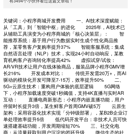
有3494个小伙伴看过这篇文章啦！
关键词：小程序商城开发费用 一、AI技术深度赋能：
从「工具」到「智能中枢」的进化 2025年，AI技术已
从辅助工具演变为小程序商城的「核心决策层」： 智
能推荐系统：基于用户行为数据实时生成个性化商品推
荐，某零售客户复购率提升37% 智能客服系统：集成
自然语言处理（NLP）技术，实现24小时自动响应，某教
育机构客户咨询转化率提高42% 虚拟试穿/试妆：
AR/VR技术让用户在线体验商品，服装品牌小程序GMV增
长216% 开发成本对比： 传统开发需20万+，而AI
驱动的模块化开发可降至7-15万，效率提升50% 二、
5G+云原生技术：重构用户体验的底层逻辑 5G网络
下，小程序加载速度突破1秒阈值，支持4K直播与实时AR
互动： 直播电商新形态：小程序内嵌直播功能，用户
停留时长提升3倍，某生鲜客户首周GMV破5万 云原生
架构：采用容器化技术实现「分钟级部署」，某B2B企业订
单处理效率提升5倍 低代码开发平台：非技术人员可快
速搭建基础功能，开发周期缩短70% 三、社交化电
商：从流量获取到用户沉淀的闭环升级 微信生态的社