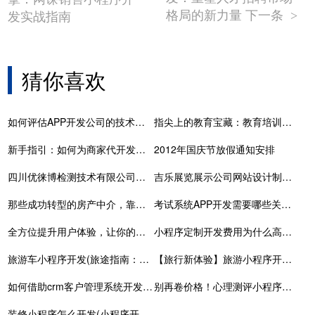
格局的新力量 下一条
发实战指南
>
猜你喜欢
如何评估APP开发公司的技术实力
指尖上的教育宝藏：教育培训类小程序，让学习无处不在
新手指引：如何为商家代开发小程序
2012年国庆节放假通知安排
四川优徕博检测技术有限公司网站设计制作由桔子科技完成上线
吉乐展览展示公司网站设计制作由桔子科技完成上线
那些成功转型的房产中介，靠房产小程序做了什么？
考试系统APP开发需要哪些关键技术
全方位提升用户体验，让你的小程序脱颖而出
小程序定制开发费用为什么高？价格贵在哪儿？
旅游车小程序开发(旅途指南：火热开发旅游车小程序，畅享自由之旅！)
【旅行新体验】旅游小程序开发，让每一次出行都成为美好回忆
如何借助crm客户管理系统开发，助力数字化企业
别再卷价格！心理测评小程序开发，用体验和专业让机构脱颖
装修小程序怎么开发(小程序开发：装修助手一键搞定)